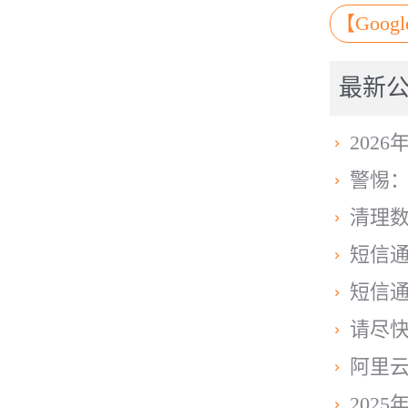
【Goo
力谷
最新
202

警惕：

清理数

短信通

短信通

请尽快

阿里云

202
