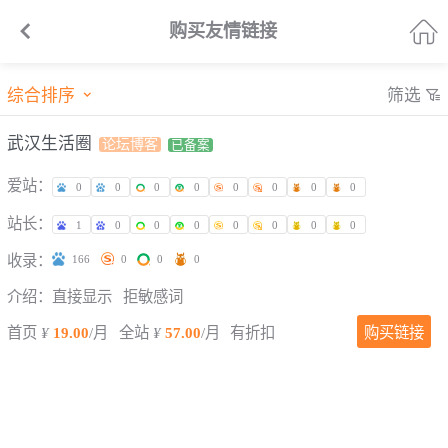


购买友情链接
综合排序
筛选


武汉生活圈
论坛博客
已备案
爱站：
0
0
0
0
0
0
0
0
站长：
1
0
0
0
0
0
0
0
收录：
166
0
0
0
介绍：
直接显示
拒敏感词
首页
¥
19.00
/月
全站
¥
57.00
/月
有折扣
购买链接