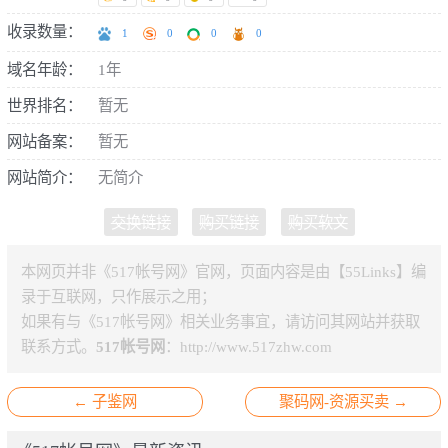
收录数量：
1
0
0
0
域名年龄：
1年
世界排名：
暂无
网站备案：
暂无
网站简介：
无简介
交换链接
购买链接
购买软文
本网页并非《517帐号网》官网，页面内容是由【55Links】编
录于互联网，只作展示之用；
如果有与《517帐号网》相关业务事宜，请访问其网站并获取
联系方式。
517帐号网
：
http://www.517zhw.com
← 子鉴网
聚码网-资源买卖 →