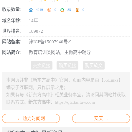
收录数量：
4019
0
85
0
域名年龄：
14年
世界排名：
189072
网站备案：
津ICP备15007940号-9
网站简介：
教育培训类网站，主做高中辅导
交换链接
购买链接
购买软文
本网页并非《新东方高中》官网，页面内容是由【55Links】
编录于互联网，只作展示之用；
如果有与《新东方高中》相关业务事宜，请访问其网站并获取
联系方式。
新东方高中
：
https://qtz.tantuw.com
← 热力时间网
安庆 →