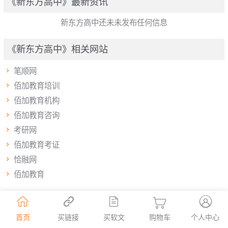
《新东方高中》最新资讯
新东方高中还未未发布任何信息
《新东方高中》相关网站

笔顺网

佰加教育培训

佰加教育机构

佰加教育咨询

考研网

佰加教育考证

恰融网

佰加教育





首页
买链接
买软文
购物车
个人中心