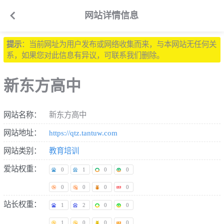

网站详情信息
提示
：当前网址为用户发布或网络收集而来，与本网站无任何关
系，如果您对此信息有异议，可联系我们删除。
新东方高中
网站名称：
新东方高中
网站地址：
https://qtz.tantuw.com
网站类别：
教育培训
爱站权重：
0
1
0
0
0
0
0
0
站长权重：
1
2
0
0
1
0
0
0