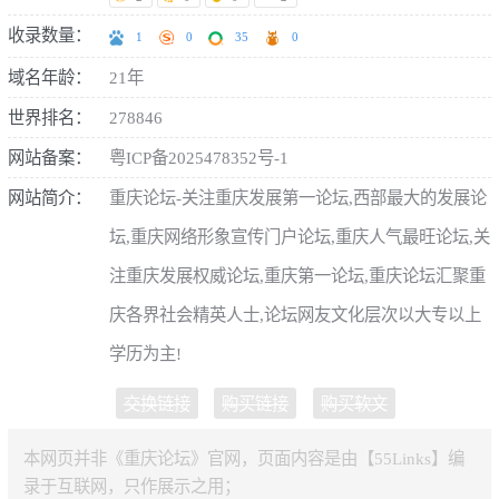
收录数量：
1
0
35
0
域名年龄：
21年
世界排名：
278846
网站备案：
粤ICP备2025478352号-1
网站简介：
重庆论坛-关注重庆发展第一论坛,西部最大的发展论
坛,重庆网络形象宣传门户论坛,重庆人气最旺论坛,关
注重庆发展权威论坛,重庆第一论坛,重庆论坛汇聚重
庆各界社会精英人士,论坛网友文化层次以大专以上
学历为主!
交换链接
购买链接
购买软文
本网页并非《重庆论坛》官网，页面内容是由【55Links】编
录于互联网，只作展示之用；