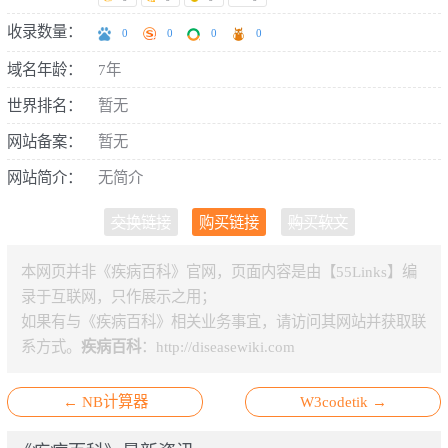
收录数量：
0
0
0
0
域名年龄：
7年
世界排名：
暂无
网站备案：
暂无
网站简介：
无简介
交换链接
购买链接
购买软文
本网页并非《疾病百科》官网，页面内容是由【55Links】编
录于互联网，只作展示之用；
如果有与《疾病百科》相关业务事宜，请访问其网站并获取联
系方式。
疾病百科
：
http://diseasewiki.com
← NB计算器
W3codetik →