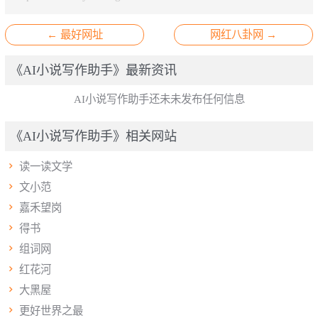
← 最好网址
网红八卦网 →
《AI小说写作助手》最新资讯
AI小说写作助手还未未发布任何信息
《AI小说写作助手》相关网站

读一读文学

文小范

嘉禾望岗

得书

组词网

红花河

大黑屋

更好世界之最