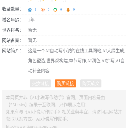
收录数量：
1
0
0
0
域名年龄：
1年
世界排名：
暂无
网站备案：
暂无
网站简介：
这是一个AI自动写小说的在线工具网站,AI大纲生成,
角色塑造,世界观构建,章节写作,AI润色,AI扩写,AI自
动补全内容
交换链接
购买链接
购买软文
本网页并非《AI小说写作助手》官网，页面内容是由
【55Links】编录于互联网，只作展示之用；
如果有与《AI小说写作助手》相关业务事宜，请访问其网站并
获取联系方式。
AI小说写作助手
：
http://www.tianyanzong.com